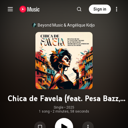
Sign in
Beyond Music
 & 
Angélique Kidjo
Chica de Favela (feat. Pesa Bazz,
Siddhartha El Primero &
Single
 • 
2025
1 song
•
2 minutes, 58 seconds
Shocktraderz)